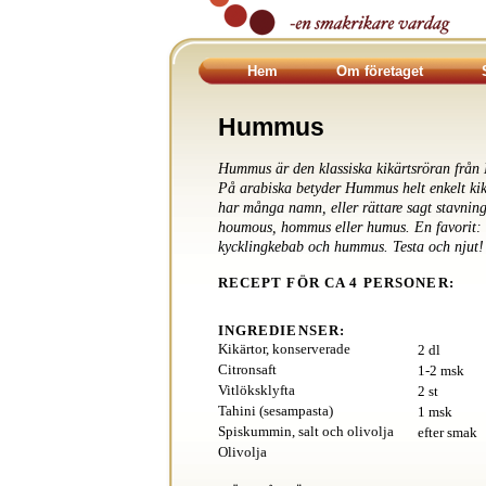
Hem
Om företaget
Hummus
Hummus är den klassiska kikärtsröran från 
På arabiska betyder Hummus helt enkelt kik
har många namn, eller rättare sagt stavni
houmous, hommus eller humus. En favorit
kycklingkebab och hummus. Testa och njut!
RECEPT FÖR CA 4 PERSONER:
INGREDIENSER:
Kikärtor, konserverade
2 dl
Citronsaft
1-2 msk
Vitlöksklyfta
2 st
Tahini (sesampasta)
1 msk
Spiskummin, salt och olivolja
efter smak
Olivolja